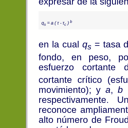
expresar de la siguie
b
q
=
a ( τ - τ
)
s
c
en la cual
q
= tasa d
s
fondo, en peso, p
esfuerzo cortante
cortante crítico (esf
movimiento); y
a
,
b
=
respectivamente. 
reconoce ampliamente
alto número de Froud