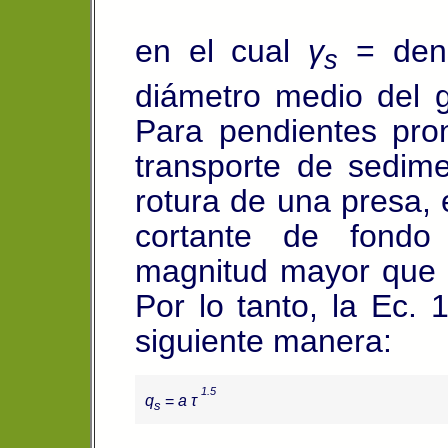
en el cual
γ
= dens
s
diámetro medio del g
Para pendientes
pron
transporte de sedim
rotura de una presa, 
cortante de fondo
magnitud mayor que el
Por lo tanto, la Ec. 
siguiente manera:
1.5
q
=
a τ
s