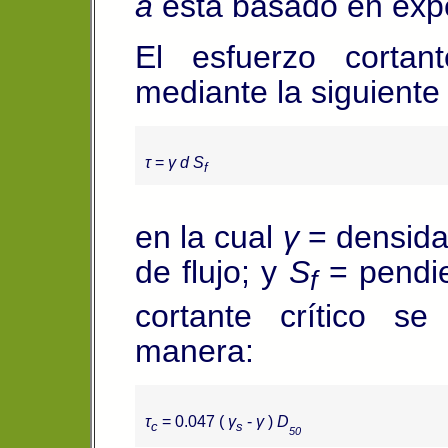
a
está basado en expe
El esfuerzo corta
mediante la siguiente
τ
=
γ d S
f
en la cual
γ
= densida
de flujo; y
S
= pendie
f
cortante crítico s
manera:
τ
= 0.047 (
γ
-
γ
)
D
c
s
50