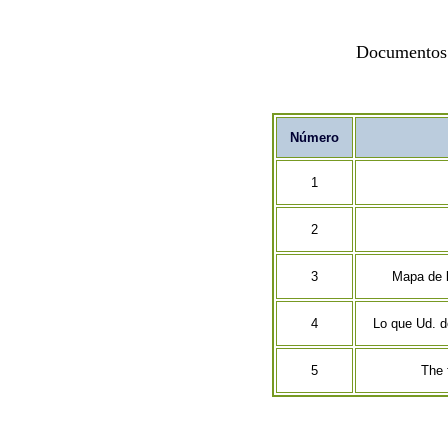
Documentos r
Número
1
2
3
Mapa de l
4
Lo que Ud. d
5
The 