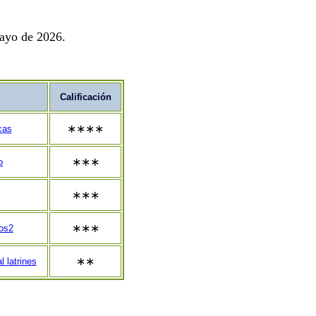
mayo de 2026.
Calificación
∗∗∗∗
cas
∗∗∗
o
∗∗∗
∗∗∗
tos2
∗∗
l latrines