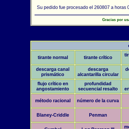
Su pedido fue procesado el 260807 a horas 0
Gracias por us
ti
tirante normal
tirante crítico
descarga canal
descarga
d
prismático
alcantarilla circular
flujo crítico en
profundidad
angostamiento
secuencial resalto
en
método racional
número de la curva
Blaney-Criddle
Penman
mé