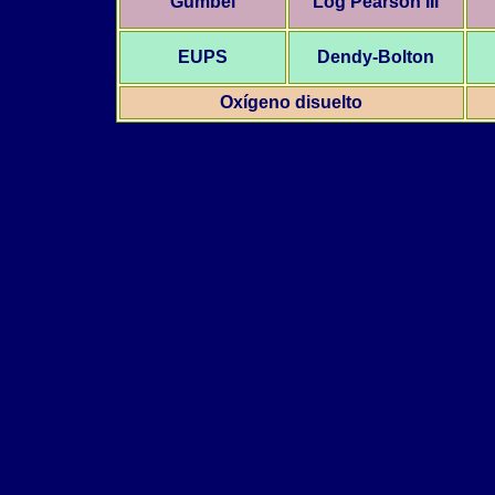
Gumbel
Log Pearson III
EUPS
Dendy-Bolton
Oxígeno disuelto