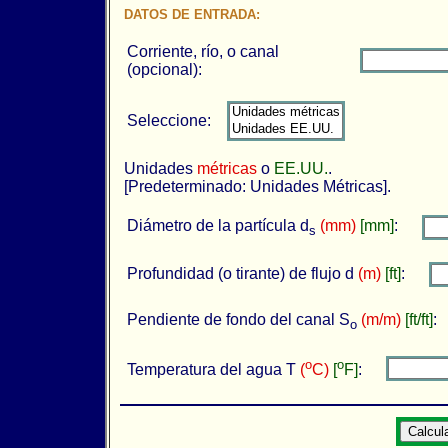
DATOS DE ENTRADA:
Corriente, río, o canal
(opcional):
Seleccione:
Unidades
métricas
o
EE.UU.
.
[Predeterminado: Unidades Métricas].
Diámetro de la partícula d
(mm)
[mm]
:
s
Profundidad (o tirante) de flujo d
(m)
[ft]
:
Pendiente de fondo del canal S
(m/m)
[ft/ft]
o
o
o
Temperatura del agua T
(
C)
[
F]
: