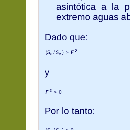
asintótica a la 
extremo aguas ab
Dado que:
2
(
S
/
S
) >
F
o
c
y
2
F
> 0
Por lo tanto: