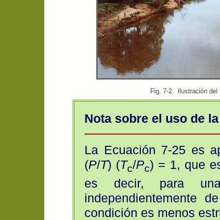
Fig. 7-2 Ilustración del
Nota sobre el uso de la
La Ecuación 7-25 es ap
(
P
/
T
) (
T
/
P
) = 1, que e
c
c
es decir, para una
independientemente de 
condición es menos estri