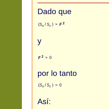
Dado que
2
(
S
/
S
) >
F
o
c
y
2
F
> 0
por lo tanto
(
S
/
S
) > 0
o
c
Así: