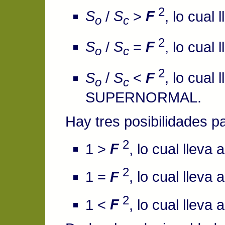
2
S
/
S
>
F
, lo cua
o
c
2
S
/
S
=
F
, lo cua
o
c
2
S
/
S
<
F
, lo cual
o
c
SUPERNORMAL.
Hay tres posibilidades p
2
1 >
F
, lo cual lle
2
1 =
F
, lo cual llev
2
1 <
F
, lo cual lle