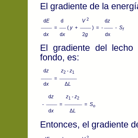
El gradiente de la energí
2
d
E
d
V
d
z
_____
___
_____
____
=
(
y
+
) = -
-
S
f
d
x
d
x
2
g
dx
El gradiente del lecho
fondo, es:
d
z
z
-
z
2
1
_____
________
=
d
x
Δ
L
d
z
z
-
z
1
2
_____
________
-
=
=
S
o
d
x
Δ
L
Entonces, el gradiente d
2