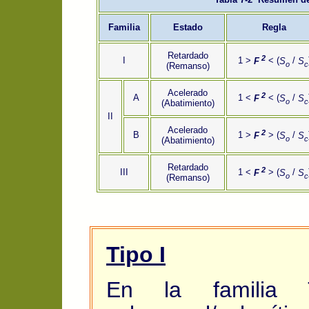
Familia
Estado
Regla
Retardado
2
I
1 >
F
< (
S
/
S
o
c
(Remanso)
Acelerado
2
A
1 <
F
< (
S
/
S
o
c
(Abatimiento)
II
Acelerado
2
B
1 >
F
> (
S
/
S
o
c
(Abatimiento)
Retardado
2
III
1 <
F
> (
S
/
S
o
c
(Remanso)
Tipo I
En la familia 