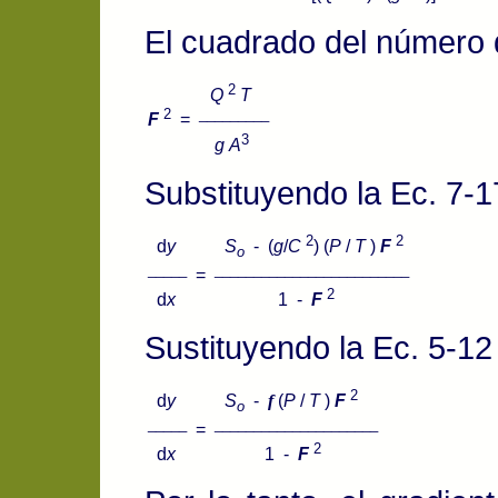
El cuadrado del número 
2
Q
T
2
_________
F
=
3
g
A
Substituyendo la Ec. 7-1
2
2
d
y
S
- (
g
/
C
) (
P
/
T
)
F
o
_____
_________________________
=
2
d
x
1 -
F
Sustituyendo la Ec. 5-12 
2
d
y
S
-
f
(
P
/
T
)
F
o
_____
_____________________
=
2
d
x
1 -
F