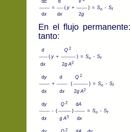
d
E
d
V
_____
___
_____
=
(
y
+
) =
S
-
S
o
f
d
x
d
x
2
g
En el flujo permanente
tanto:
2
d
Q
____
_______
(
y
+
) =
S
-
S
o
f
2
d
x
2
g
A
2
d
y
d
Q
_____
_____
_______
+
(
) =
S
-
S
o
f
2
d
x
d
x
2
g
A
2
d
y
Q
d
A
_____
______
_____
- (
)
=
S
-
S
o
f
3
d
x
g
A
d
x
2
d
y
Q
d
A
d
y