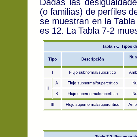
Dadas las desigualdades
(o familias) de perfiles d
se muestran en la Tabla 
es 12. La Tabla 7-2 mues
Tabla 7-1 Tipos de
Num
Tipo
Descripción
I
Flujo subnormal/subcrítico
Ambo
A
Flujo subnormal/supercrítico
Nu
II
B
Flujo supernormal/subcrítico
Nu
III
Flujo supernormal/supercrítico
Ambo
Tabla 7-2 Resumen de 