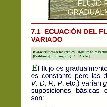
FLUJO
GRADUAL
7.1 ECUACIÓN DEL 
VARIADO
[Características de los Perfiles]
[Límites de los Perfile
•
[Problemas]
[Bibliografía]
[Arriba]
E
l flujo es gradualmen
es constante pero las d
V
,
D
,
R
,
P
, etc.) varían
g
suposiciones básicas d
son: