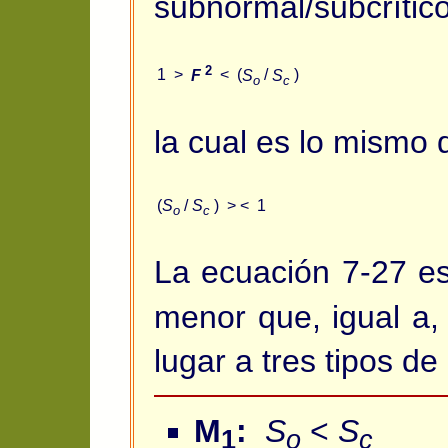
subnormal/subcrítico.
2
1 >
F
< (
S
/
S
)
o
c
la cual es lo mismo 
(
S
/
S
) > < 1
o
c
La ecuación 7-27 e
menor que, igual a
lugar a tres tipos de 
M
:
S
<
S
1
o
c