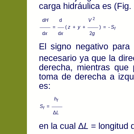
carga hidráulica es (Fig. 
2
d
H
d
V
_____
___
_____
=
(
z
+
y
+
) = -
S
f
d
x
d
x
2
g
El signo negativo para 
necesario ya que la dire
derecha, mientras que 
toma de derecha a izqui
es:
h
f
_____
S
=
f
Δ
L
en la cual Δ
L
= longitud d