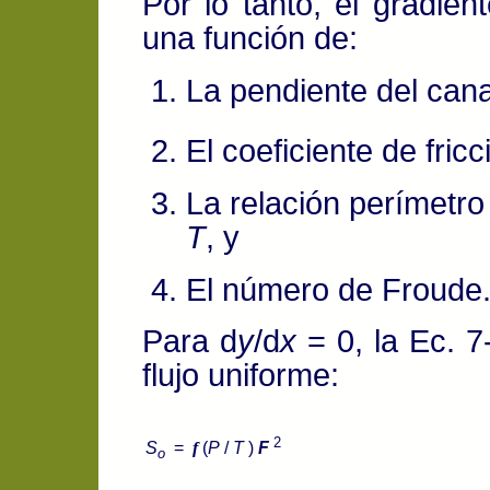
Por lo tanto, el gradien
una función de:
La pendiente del can
El coeficiente de fric
La relación perímetr
T
, y
El número de Froude
Para d
y
/d
x
= 0, la Ec. 7
flujo uniforme:
2
S
=
f
(
P
/
T
)
F
o