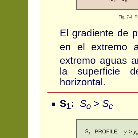
Fig. 7-4 Pe
El gradiente de 
en el extremo 
extremo aguas arr
la superficie 
horizontal.
S
:
S
>
S
1
o
c