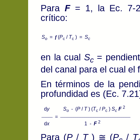
Para
F
= 1, la Ec. 7-2
crítico:
S
=
f
(
P
/
T
) =
S
o
c
c
c
en la cual
S
= pendiente
c
del canal para el cual el f
En términos de la pendie
profundidad es (Ec. 7.21
2
d
y
S
- (
P
/
T
) (
T
/
P
)
S
F
o
c
c
c
_____
________________________________
=
2
d
x
1 -
F
Para (
P
/
T
) ≅ (
P
/
T
c