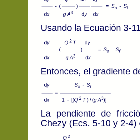
_____
______
_____
_____
- (
)
=
S
-
S
o
f
3
d
x
g
A
d
y
d
x
Usando la Ecuación 3-11
2
d
y
Q
T
d
y
_____
________
_____
- (
)
=
S
-
S
o
f
3
d
x
g
A
d
x
Entonces, el gradiente d
d
y
S
-
S
o
f
_____
_______________________
=
2
3
d
x
1 - [(
Q
T
) / (
g
A
)]
La pendiente de fricc
Chezy (Ecs. 5-10 y 2-4) 
2
Q