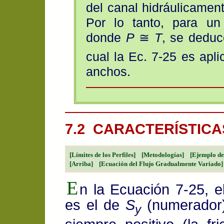
del canal hidráulicament
Por lo tanto, para un
donde
P
≅
T
, se dedu
cual la
Ec. 7-25
es apli
anchos.
7.2 CARACTERÍSTICA
[Límites de los Perfiles]
[Metodologías]
[Ejemplo de
[Arriba]
[Ecuación del Flujo Gradualmente Variado]
E
n la Ecuación 7-25, el
es el de
S
(numerador
y