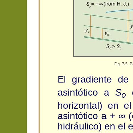
Fig. 7-5 Pe
El gradiente de
asintótico a
S
(
o
horizontal) en e
asintótico a + ∞ (
hidráulico) en el