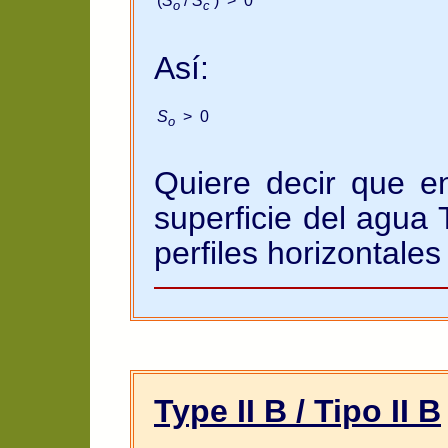
(
S
/
S
) > 0
o
c
Así:
S
> 0
o
Quiere decir que en
superficie del agua T
perfiles horizontales
Type II B / Tipo II B