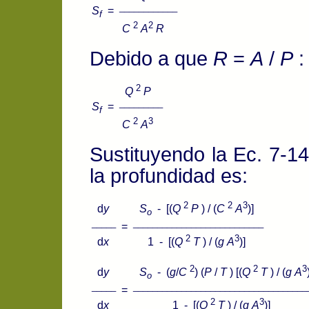
____________
S
=
f
2
2
C
A
R
Debido a que
R
=
A
/
P
:
2
Q
P
_________
S
=
f
2
3
C
A
Sustituyendo la Ec. 7-14
la profundidad es:
2
2
3
d
y
S
- [(
Q
P
) / (
C
A
)]
o
_____
___________________________
=
2
3
d
x
1 - [(
Q
T
) / (
g
A
)]
2
2
3
d
y
S
- (
g
/
C
) (
P
/
T
) [(
Q
T
) / (
g
A
o
_____
____________________________________
=
2
3
d
x
1 - [(
Q
T
) / (
g
A
)]