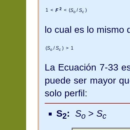
2
1 <
F
< (
S
/
S
)
o
c
lo cual es lo mismo 
(
S
/
S
) > 1
o
c
La Ecuación 7-33 e
puede ser mayor q
solo perfil:
S
:
S
>
S
2
o
c