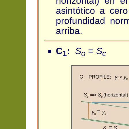
horizontal) en e
asintótico a cero
profundidad nor
arriba.
C
:
S
=
S
1
o
c