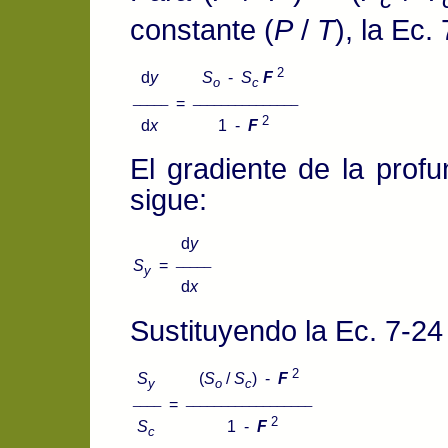
constante (
P
/
T
), la Ec.
2
d
y
S
-
S
F
o
c
_____
_______________
=
2
d
x
1 -
F
El gradiente de la prof
sigue:
d
y
_____
S
=
y
d
x
Sustituyendo la Ec. 7-24 
2
S
(
S
/
S
) -
F
y
o
c
____
__________________
=
2
S
1 -
F
c